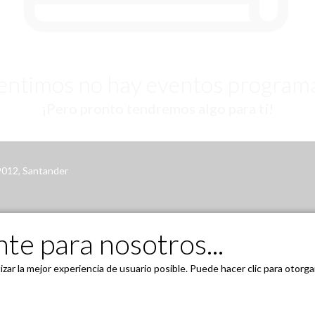
sentimos no hay eventos program
¡Pero pronto tendremos algo para tí!
39012, Santander
te para nosotros...
zar la mejor experiencia de usuario posible. Puede hacer clic para otorg