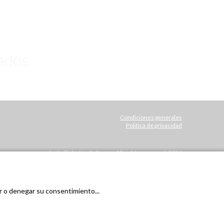
ados
Condiciones generales
Politica de privacidad
Janto Ticketing Software. All rights reserved,
2026
ar o denegar su consentimiento...